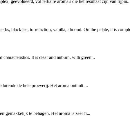
, geëvolueerd, vol tertiaire aroma's die het resultaat zijn van rijpin..
rbs, black tea, torrefaction, vanilla, almond. On the palate, it is comple
haracteristics. It is clear and auburn, with green...
edurende de hele proeverij. Het aroma onthult ...
en gemakkelijk te behagen. Het aroma is zeer fr...