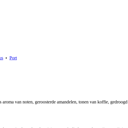
us
•
Port
aroma van noten, geroosterde amandelen, tonen van koffie, gedroogd fr