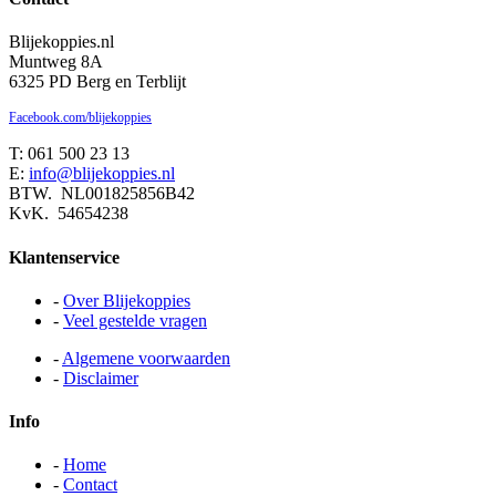
Blijekoppies.nl
Muntweg 8A
6325 PD Berg en Terblijt
Facebook.com/blijekoppies
T: 061 500 23 13
E:
info@blijekoppies.nl
BTW. NL001825856B42
KvK. 54654238
Klantenservice
-
Over Blijekoppies
-
Veel gestelde vragen
-
Algemene voorwaarden
-
Disclaimer
Info
-
Home
-
Contact