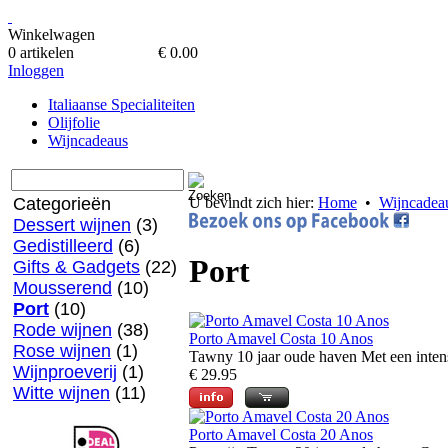
Winkelwagen
0 artikelen
€ 0.00
Inloggen
Italiaanse Specialiteiten
Olijfolie
Wijncadeaus
Categorieën
U bevindt zich hier:
Home
•
Wijncadea
Dessert wijnen
(3)
Gedistilleerd
(6)
Port
Gifts & Gadgets
(22)
Mousserend
(10)
Port
(10)
Rode wijnen
(38)
Porto Amavel Costa 10 Anos
Rose wijnen
(1)
Tawny 10 jaar oude haven Met een intens 
Wijnproeverij
(1)
€ 29.95
Witte wijnen
(11)
Porto Amavel Costa 20 Anos