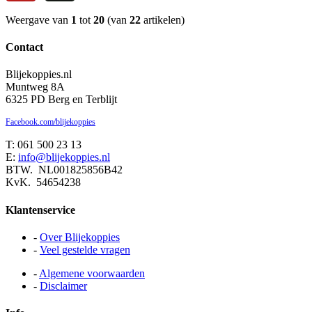
Weergave van
1
tot
20
(van
22
artikelen)
Contact
Blijekoppies.nl
Muntweg 8A
6325 PD Berg en Terblijt
Facebook.com/blijekoppies
T: 061 500 23 13
E:
info@blijekoppies.nl
BTW. NL001825856B42
KvK. 54654238
Klantenservice
-
Over Blijekoppies
-
Veel gestelde vragen
-
Algemene voorwaarden
-
Disclaimer