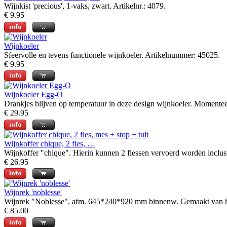
Wijnkist 'precious', 1-vaks, zwart. Artikelnr.: 4079.
€ 9.95
Wijnkoeler
Sfeervolle en tevens functionele wijnkoeler. Artikelnummer: 45025.
€ 9.95
Wijnkoeler Egg-O
Drankjes blijven op temperatuur in deze design wijnkoeler. Momenteel
€ 29.95
Wijnkoffer chique, 2 fles, …
Wijnkoffer "chique". Hierin kunnen 2 flessen vervoerd worden inclusie
€ 26.95
Wijnrek 'noblesse'
Wijnrek "Noblesse", afm. 645*240*920 mm binnenw. Gemaakt van hout
€ 85.00