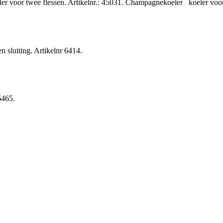
ler voor twee flessen. Artikelnr.: 45031. Champagnekoeler koeler voo
n sluiting. Artikelnr 6414.
6465.