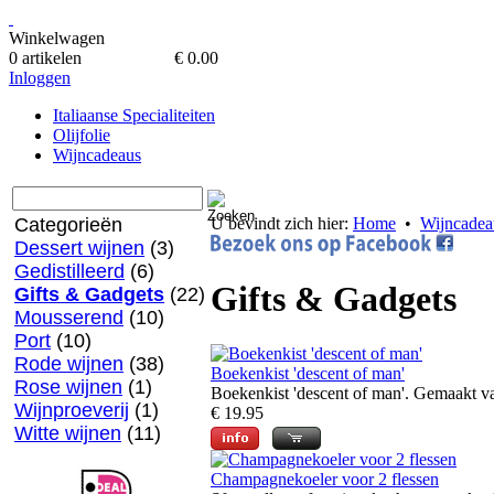
Winkelwagen
0 artikelen
€ 0.00
Inloggen
Italiaanse Specialiteiten
Olijfolie
Wijncadeaus
Categorieën
U bevindt zich hier:
Home
•
Wijncadea
Dessert wijnen
(3)
Gedistilleerd
(6)
Gifts & Gadgets
Gifts & Gadgets
(22)
Mousserend
(10)
Port
(10)
Rode wijnen
(38)
Boekenkist 'descent of man'
Rose wijnen
(1)
Boekenkist 'descent of man'. Gemaakt va
Wijnproeverij
(1)
€ 19.95
Witte wijnen
(11)
Champagnekoeler voor 2 flessen