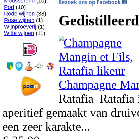
Mousserend
(10)
Port
(10)
Rode wijnen
(38)
Gedistilleerd
Rose wijnen
(1)
Wijnproeverij
(1)
Witte wijnen
(11)
Champagne Mang
Ratafia Ratafia
aperitief gemaakt van drui
een zeer karakte...