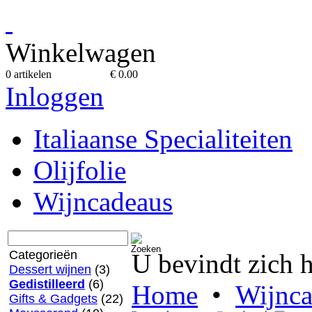
Winkelwagen
0 artikelen
€ 0.00
Inloggen
Italiaanse Specialiteiten
Olijfolie
Wijncadeaus
Categorieën
U bevindt zich h
Dessert wijnen
(3)
Gedistilleerd
(6)
Home
•
Wijnca
Gifts & Gadgets
(22)