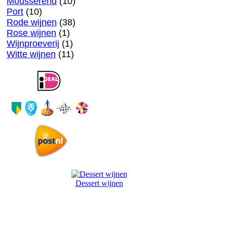
Mousserend
(10)
Port
(10)
Rode wijnen
(38)
Rose wijnen
(1)
Wijnproeverij
(1)
Witte wijnen
(11)
Dessert wijnen