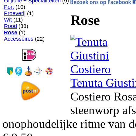
Olijfolie + Specialiteiten
(9)
Port
(10)
Proeverij
(1)
Rose
Wit
(11)
Rood
(38)
Rose
(1)
Accessoires
(22)
Tenuta Giusti
Costiero Rosa
steenworp afs
onophoudelijke ritme van de