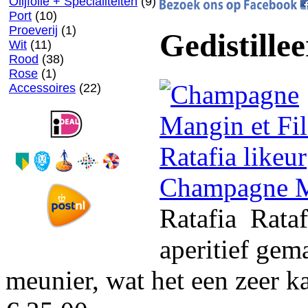
Olijfolie + Specialiteiten
(9)
Port
(10)
Proeverij
(1)
Gedistille
Wit
(11)
Rood
(38)
Rose
(1)
Accessoires
(22)
Champagne Ma
Ratafia Rata
aperitief ge
meunier, wat het een zeer ka