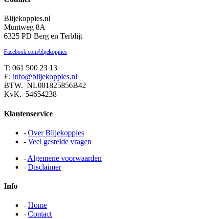
Blijekoppies.nl
Muntweg 8A
6325 PD Berg en Terblijt
Facebook.com/blijekoppies
T: 061 500 23 13
E:
info@blijekoppies.nl
BTW. NL001825856B42
KvK. 54654238
Klantenservice
-
Over Blijekoppies
-
Veel gestelde vragen
-
Algemene voorwaarden
-
Disclaimer
Info
-
Home
-
Contact