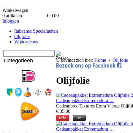
Winkelwagen
0 artikelen
€ 0.00
Inloggen
Italiaanse Specialiteiten
Olijfolie
Wijncadeaus
Categorieën
U bevindt zich hier:
Home
•
Olijfolie
Olijfolie
Cadeaupakket Extremadura …
Cadeaubox Textures Extra Vierge Olijfoli
€ 35.00
Cadeaupakket Extremadura …