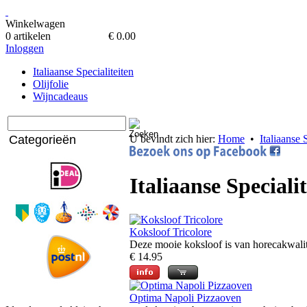
Winkelwagen
0 artikelen
€ 0.00
Inloggen
Italiaanse Specialiteiten
Olijfolie
Wijncadeaus
Categorieën
U bevindt zich hier:
Home
•
Italiaanse 
Italiaanse Speciali
Koksloof Tricolore
Deze mooie koksloof is van horecakwalitei
€ 14.95
Optima Napoli Pizzaoven