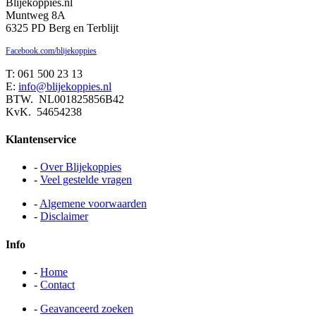
Blijekoppies.nl
Muntweg 8A
6325 PD Berg en Terblijt
Facebook.com/blijekoppies
T: 061 500 23 13
E:
info@blijekoppies.nl
BTW. NL001825856B42
KvK. 54654238
Klantenservice
-
Over Blijekoppies
-
Veel gestelde vragen
-
Algemene voorwaarden
-
Disclaimer
Info
-
Home
-
Contact
-
Geavanceerd zoeken