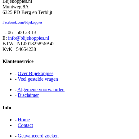
Blijekoppies.nl
Muntweg 8A
6325 PD Berg en Terblijt
Facebook.com/blijekoppies
T: 061 500 23 13
E:
info@blijekoppies.nl
BTW. NL001825856B42
KvK. 54654238
Klantenservice
-
Over Blijekoppies
-
Veel gestelde vragen
-
Algemene voorwaarden
-
Disclaimer
Info
-
Home
-
Contact
-
Geavanceerd zoeken