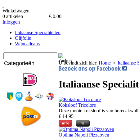
Winkelwagen
0 artikelen
€ 0.00
Inloggen
Italiaanse Specialiteiten
Olijfolie
Wijncadeaus
Categorieën
U bevindt zich hier:
Home
•
Italiaanse 
Italiaanse Speciali
Koksloof Tricolore
Deze mooie koksloof is van horecakwalitei
€ 14.95
Optima Napoli Pizzaoven